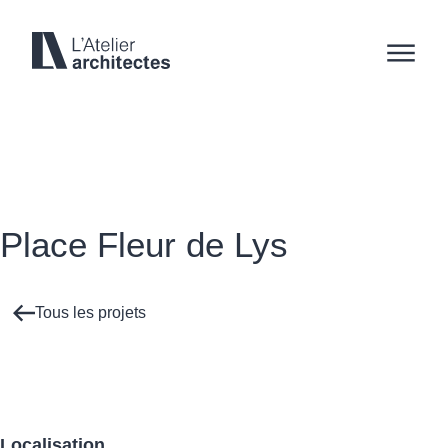
Projets
53 Boulevard St-Raymond, Local 200
Place Fleur de Lys
Gatineau, Québec
J8Y 1R8
819 595-3626
Tous les projets
reception@l-atelier.ca
Localisation