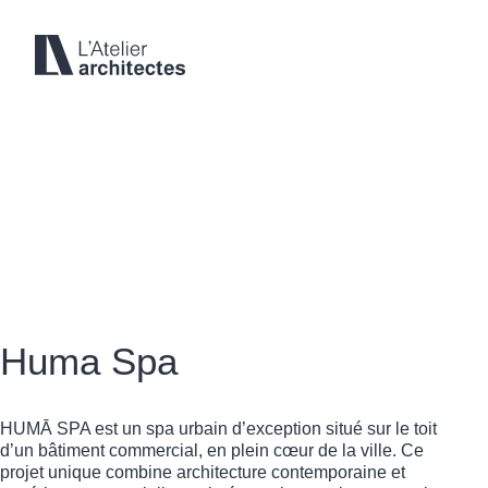
Projets
53 Boulevard St-Raymond, Local 200
Gatineau, Québec
J8Y 1R8
819 595-3626
Huma Spa
reception@l-atelier.ca
HUMĀ SPA est un spa urbain d’exception situé sur le toit
d’un bâtiment commercial, en plein cœur de la ville. Ce
projet unique combine architecture contemporaine et