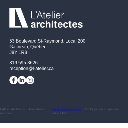
53 Boulevard St-Raymond, Local 200
Gatineau, Québec
J8Y 1R8
819 595-3626
reception@l-atelier.ca
L’Atelier Architecte – Tous droits
Pixel – Firme créative
– On trippe sur ce que nos
réservés
clients font